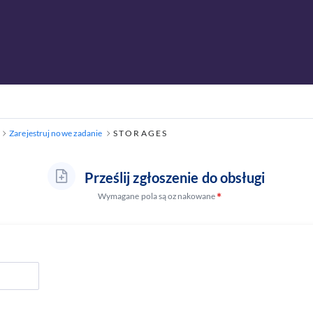
Zarejestruj nowe zadanie
S T O R A G E S
Prześlij zgłoszenie do obsługi
Wymagane pola są oznakowane