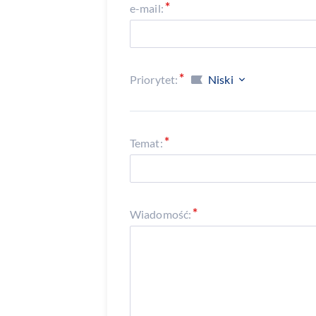
e-mail:
Priorytet:
Niski
Temat:
Wiadomość: